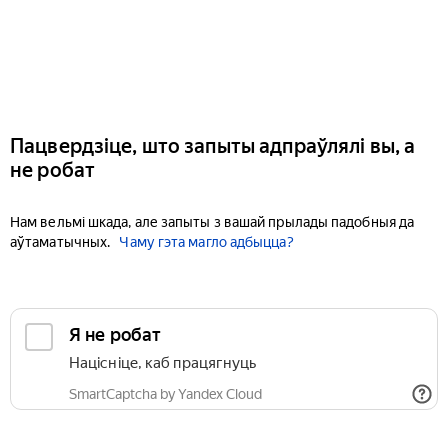
Пацвердзіце, што запыты адпраўлялі вы, а
не робат
Нам вельмі шкада, але запыты з вашай прылады падобныя да
аўтаматычных.
Чаму гэта магло адбыцца?
Я не робат
Націсніце, каб працягнуць
SmartCaptcha by Yandex Cloud