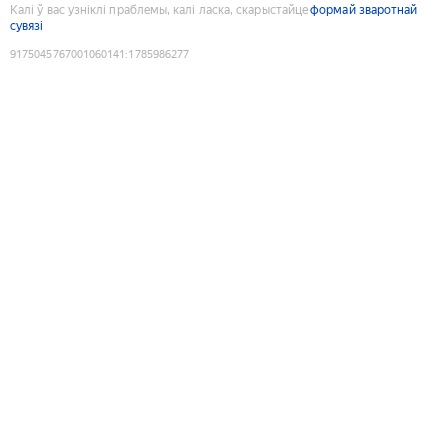
Калі ў вас узніклі праблемы, калі ласка, скарыстайце
формай зваротнай
сувязі
9175045767001060141
:
1785986277