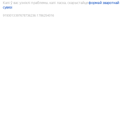
Калі ў вас узніклі праблемы, калі ласка, скарыстайце
формай зваротнай
сувязі
9193013397678736236
:
1786254016