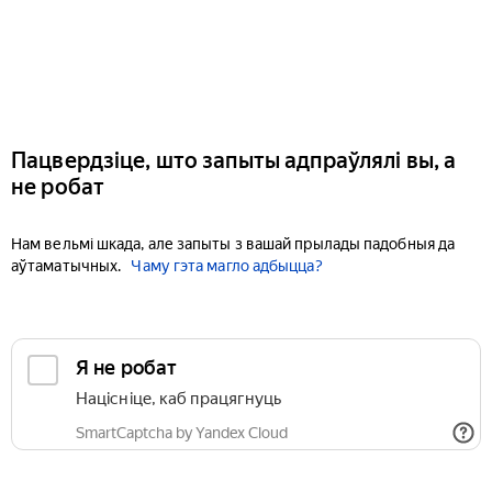
Пацвердзіце, што запыты адпраўлялі вы, а
не робат
Нам вельмі шкада, але запыты з вашай прылады падобныя да
аўтаматычных.
Чаму гэта магло адбыцца?
Я не робат
Націсніце, каб працягнуць
SmartCaptcha by Yandex Cloud