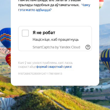
Нам вельмі шкада, але запыты з вашай
прылады падобныя да аўтаматычных.
Чаму
гэта магло адбыцца?
Я не робат
Націсніце, каб працягнуць
SmartCaptcha by Yandex Cloud
Калі ў вас узніклі праблемы, калі ласка,
скарыстайце
формай зваротнай сувязі
9187268670280091247
:
1786168413