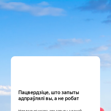
Пацвердзіце, што запыты
адпраўлялі вы, а не робат