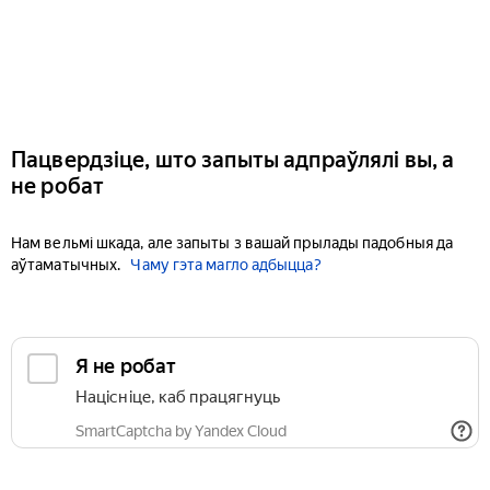
Пацвердзіце, што запыты адпраўлялі вы, а
не робат
Нам вельмі шкада, але запыты з вашай прылады падобныя да
аўтаматычных.
Чаму гэта магло адбыцца?
Я не робат
Націсніце, каб працягнуць
SmartCaptcha by Yandex Cloud