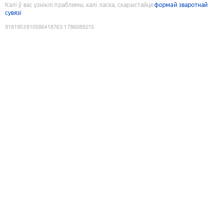
Калі ў вас узніклі праблемы, калі ласка, скарыстайце
формай зваротнай
сувязі
9181953810586418763
:
1786089215