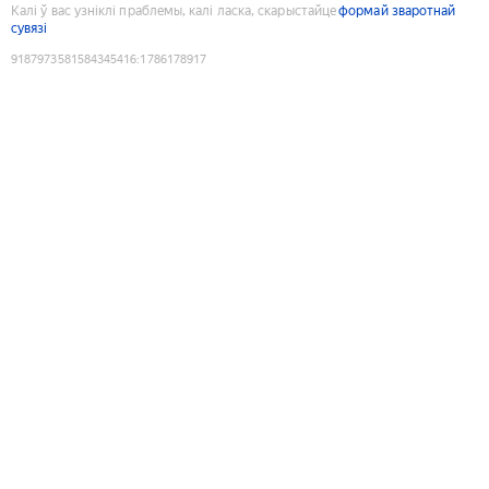
Калі ў вас узніклі праблемы, калі ласка, скарыстайце
формай зваротнай
сувязі
9187973581584345416
:
1786178917