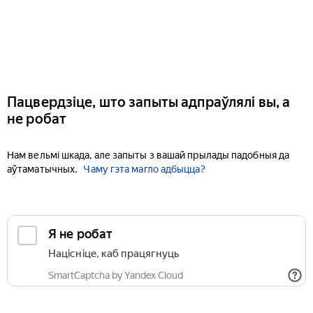
Пацвердзіце, што запыты адпраўлялі вы, а
не робат
Нам вельмі шкада, але запыты з вашай прылады падобныя да
аўтаматычных.
Чаму гэта магло адбыцца?
Я не робат
Націсніце, каб працягнуць
SmartCaptcha by Yandex Cloud