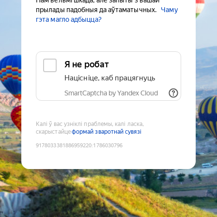
Нам вельмі шкада, але запыты з вашай
прылады падобныя да аўтаматычных.
Чаму
гэта магло адбыцца?
Я не робат
Націсніце, каб працягнуць
SmartCaptcha by Yandex Cloud
Калі ў вас узніклі праблемы, калі ласка,
скарыстайце
формай зваротнай сувязі
9178033381886959220
:
1786030796