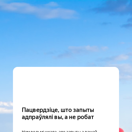
Пацвердзіце, што запыты
адпраўлялі вы, а не робат