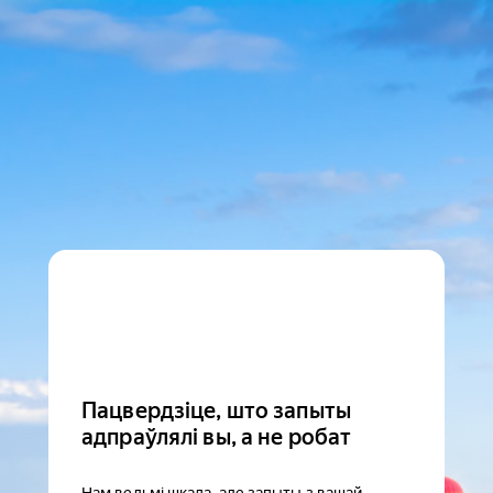
Пацвердзіце, што запыты
адпраўлялі вы, а не робат