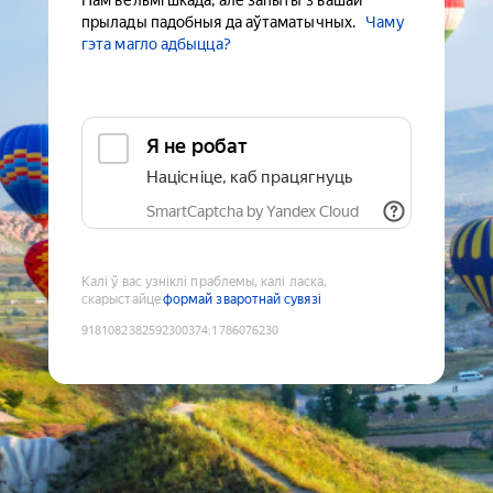
Нам вельмі шкада, але запыты з вашай
прылады падобныя да аўтаматычных.
Чаму
гэта магло адбыцца?
Я не робат
Націсніце, каб працягнуць
SmartCaptcha by Yandex Cloud
Калі ў вас узніклі праблемы, калі ласка,
скарыстайце
формай зваротнай сувязі
9181082382592300374
:
1786076230