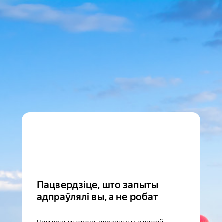
Пацвердзіце, што запыты
адпраўлялі вы, а не робат