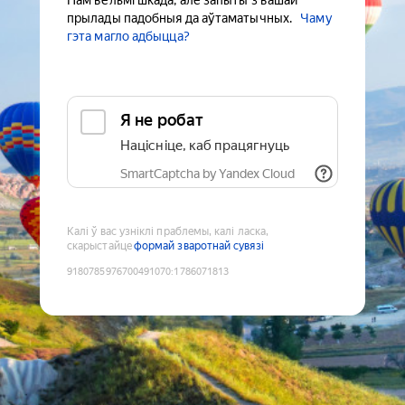
Нам вельмі шкада, але запыты з вашай
прылады падобныя да аўтаматычных.
Чаму
гэта магло адбыцца?
Я не робат
Націсніце, каб працягнуць
SmartCaptcha by Yandex Cloud
Калі ў вас узніклі праблемы, калі ласка,
скарыстайце
формай зваротнай сувязі
9180785976700491070
:
1786071813