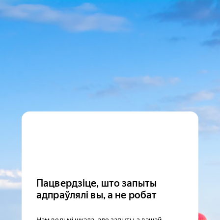
Пацвердзіце, што запыты
адпраўлялі вы, а не робат