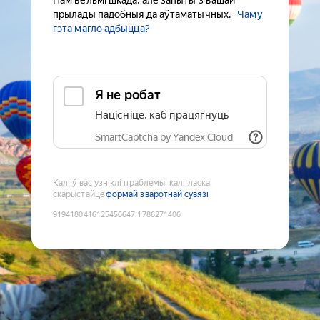
Нам вельмі шкада, але запыты з вашай
прылады падобныя да аўтаматычных.
Чаму
гэта магло адбыцца?
Я не робат
Націсніце, каб працягнуць
SmartCaptcha by Yandex Cloud
Калі ў вас узніклі праблемы, калі ласка,
скарыстайце
формай зваротнай сувязі
9194180416125456647
:
1786271406