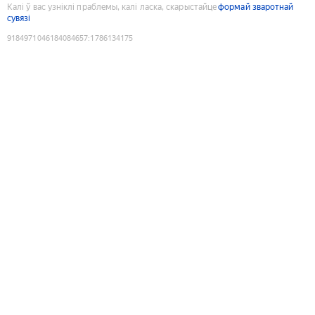
Калі ў вас узніклі праблемы, калі ласка, скарыстайце
формай зваротнай
сувязі
9184971046184084657
:
1786134175