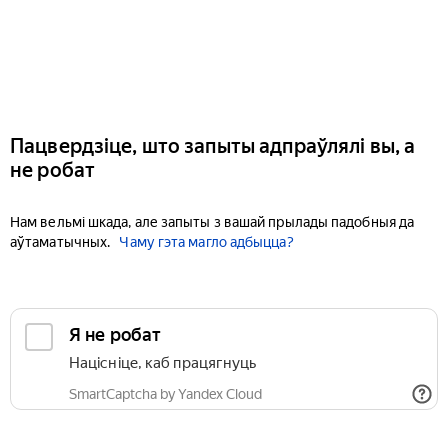
Пацвердзіце, што запыты адпраўлялі вы, а
не робат
Нам вельмі шкада, але запыты з вашай прылады падобныя да
аўтаматычных.
Чаму гэта магло адбыцца?
Я не робат
Націсніце, каб працягнуць
SmartCaptcha by Yandex Cloud