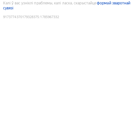
Калі ў вас узніклі праблемы, калі ласка, скарыстайце
формай зваротнай
сувязі
9173774370179328375
:
1785967332