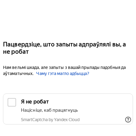
Пацвердзіце, што запыты адпраўлялі вы, а
не робат
Нам вельмі шкада, але запыты з вашай прылады падобныя да
аўтаматычных.
Чаму гэта магло адбыцца?
Я не робат
Націсніце, каб працягнуць
SmartCaptcha by Yandex Cloud