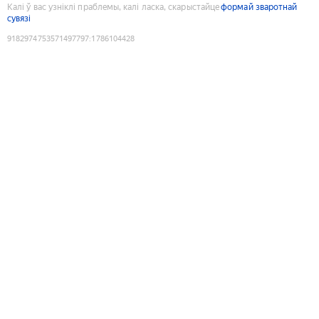
Калі ў вас узніклі праблемы, калі ласка, скарыстайце
формай зваротнай
сувязі
9182974753571497797
:
1786104428