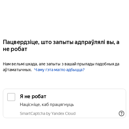
Пацвердзіце, што запыты адпраўлялі вы, а
не робат
Нам вельмі шкада, але запыты з вашай прылады падобныя да
аўтаматычных.
Чаму гэта магло адбыцца?
Я не робат
Націсніце, каб працягнуць
SmartCaptcha by Yandex Cloud