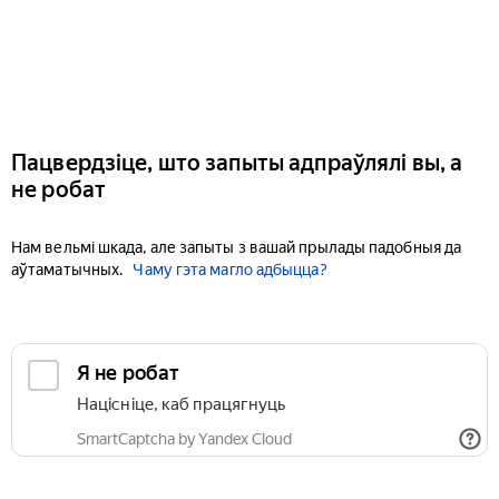
Пацвердзіце, што запыты адпраўлялі вы, а
не робат
Нам вельмі шкада, але запыты з вашай прылады падобныя да
аўтаматычных.
Чаму гэта магло адбыцца?
Я не робат
Націсніце, каб працягнуць
SmartCaptcha by Yandex Cloud