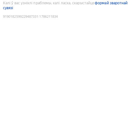
Калі ў вас узніклі праблемы, калі ласка, скарыстайце
формай зваротнай
сувязі
9190182599229487331
:
1786211834