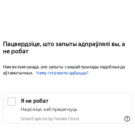
Пацвердзіце, што запыты адпраўлялі вы, а
не робат
Нам вельмі шкада, але запыты з вашай прылады падобныя да
аўтаматычных.
Чаму гэта магло адбыцца?
Я не робат
Націсніце, каб працягнуць
SmartCaptcha by Yandex Cloud