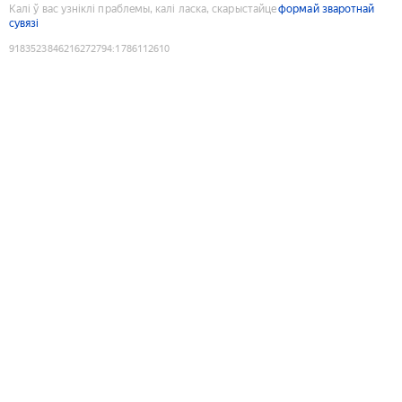
Калі ў вас узніклі праблемы, калі ласка, скарыстайце
формай зваротнай
сувязі
9183523846216272794
:
1786112610