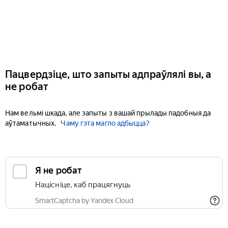
Пацвердзіце, што запыты адпраўлялі вы, а
не робат
Нам вельмі шкада, але запыты з вашай прылады падобныя да
аўтаматычных.
Чаму гэта магло адбыцца?
Я не робат
Націсніце, каб працягнуць
SmartCaptcha by Yandex Cloud