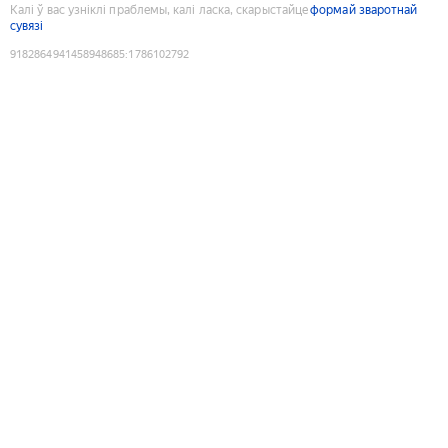
Калі ў вас узніклі праблемы, калі ласка, скарыстайце
формай зваротнай
сувязі
9182864941458948685
:
1786102792