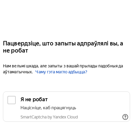
Пацвердзіце, што запыты адпраўлялі вы, а
не робат
Нам вельмі шкада, але запыты з вашай прылады падобныя да
аўтаматычных.
Чаму гэта магло адбыцца?
Я не робат
Націсніце, каб працягнуць
SmartCaptcha by Yandex Cloud