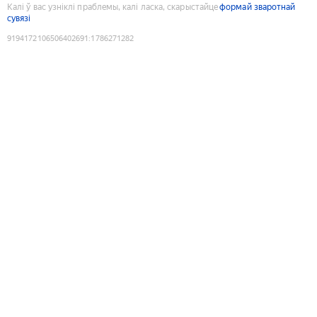
Калі ў вас узніклі праблемы, калі ласка, скарыстайце
формай зваротнай
сувязі
9194172106506402691
:
1786271282