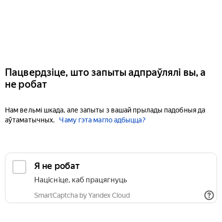
Пацвердзіце, што запыты адпраўлялі вы, а
не робат
Нам вельмі шкада, але запыты з вашай прылады падобныя да
аўтаматычных.
Чаму гэта магло адбыцца?
Я не робат
Націсніце, каб працягнуць
SmartCaptcha by Yandex Cloud