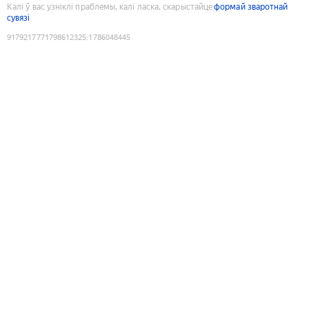
Калі ў вас узніклі праблемы, калі ласка, скарыстайце
формай зваротнай
сувязі
9179217771798612325
:
1786048445