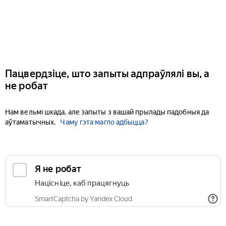
Пацвердзіце, што запыты адпраўлялі вы, а
не робат
Нам вельмі шкада, але запыты з вашай прылады падобныя да
аўтаматычных.
Чаму гэта магло адбыцца?
Я не робат
Націсніце, каб працягнуць
SmartCaptcha by Yandex Cloud