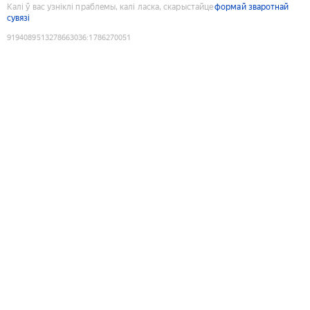
Калі ў вас узніклі праблемы, калі ласка, скарыстайце
формай зваротнай
сувязі
9194089513278663036
:
1786270051