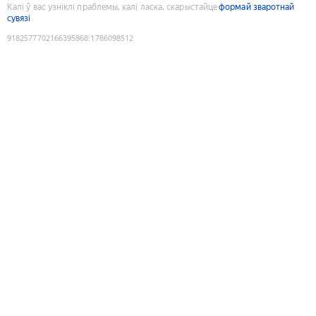
Калі ў вас узніклі праблемы, калі ласка, скарыстайце
формай зваротнай
сувязі
9182577702166395868
:
1786098512