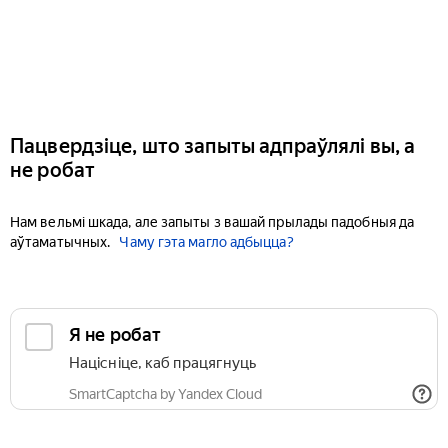
Пацвердзіце, што запыты адпраўлялі вы, а
не робат
Нам вельмі шкада, але запыты з вашай прылады падобныя да
аўтаматычных.
Чаму гэта магло адбыцца?
Я не робат
Націсніце, каб працягнуць
SmartCaptcha by Yandex Cloud