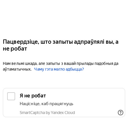
Пацвердзіце, што запыты адпраўлялі вы, а
не робат
Нам вельмі шкада, але запыты з вашай прылады падобныя да
аўтаматычных.
Чаму гэта магло адбыцца?
Я не робат
Націсніце, каб працягнуць
SmartCaptcha by Yandex Cloud