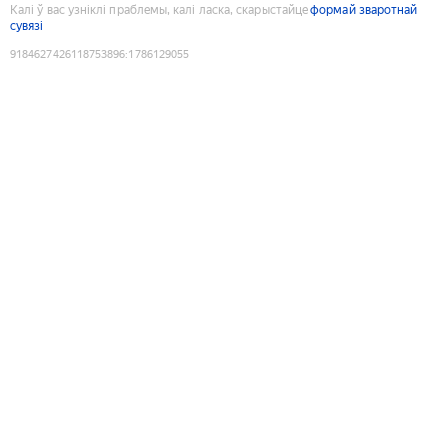
Калі ў вас узніклі праблемы, калі ласка, скарыстайце
формай зваротнай
сувязі
9184627426118753896
:
1786129055