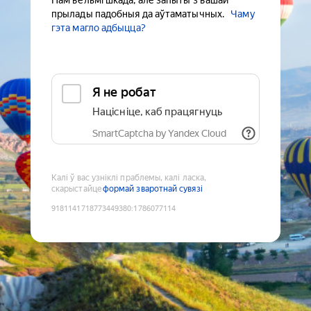
Нам вельмі шкада, але запыты з вашай
прылады падобныя да аўтаматычных.
Чаму
гэта магло адбыцца?
Я не робат
Націсніце, каб працягнуць
SmartCaptcha by Yandex Cloud
Калі ў вас узніклі праблемы, калі ласка,
скарыстайце
формай зваротнай сувязі
9181141718773449380
:
1786077114