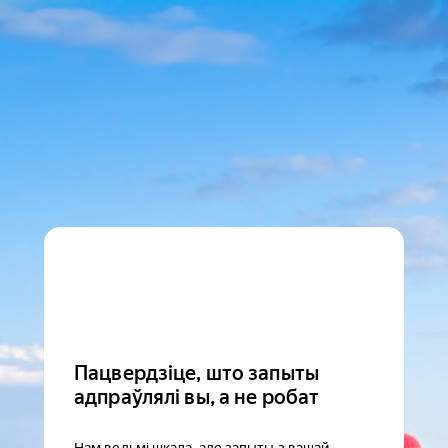
Пацвердзіце, што запыты
адпраўлялі вы, а не робат