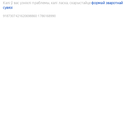
Калі ў вас узніклі праблемы, калі ласка, скарыстайце
формай зваротнай
сувязі
9187307421620698860
:
1786168990