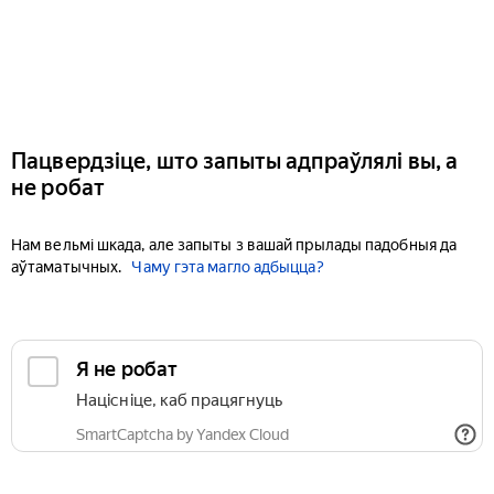
Пацвердзіце, што запыты адпраўлялі вы, а
не робат
Нам вельмі шкада, але запыты з вашай прылады падобныя да
аўтаматычных.
Чаму гэта магло адбыцца?
Я не робат
Націсніце, каб працягнуць
SmartCaptcha by Yandex Cloud