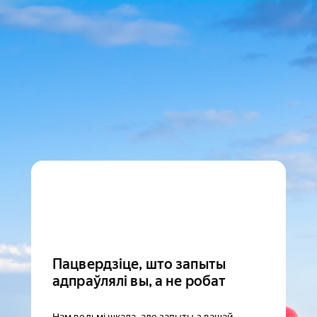
Пацвердзіце, што запыты
адпраўлялі вы, а не робат