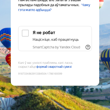
Нам вельмі шкада, але запыты з вашай
прылады падобныя да аўтаматычных.
Чаму
гэта магло адбыцца?
Я не робат
Націсніце, каб працягнуць
SmartCaptcha by Yandex Cloud
Калі ў вас узніклі праблемы, калі ласка,
скарыстайце
формай зваротнай сувязі
9187334863913384504
:
1786169399