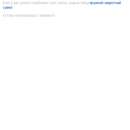
Калі ў вас узніклі праблемы, калі ласка, скарыстайце
формай зваротнай
сувязі
9173907435914659802
:
1785969315