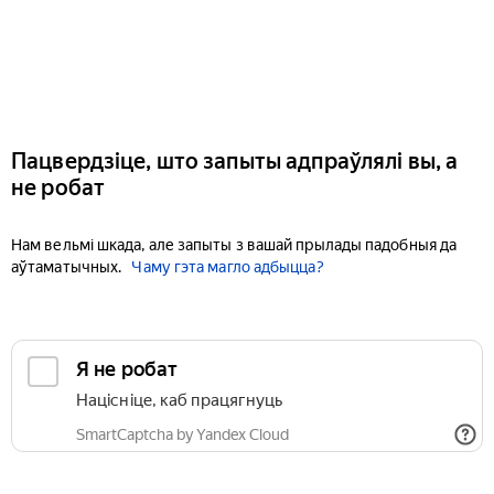
Пацвердзіце, што запыты адпраўлялі вы, а
не робат
Нам вельмі шкада, але запыты з вашай прылады падобныя да
аўтаматычных.
Чаму гэта магло адбыцца?
Я не робат
Націсніце, каб працягнуць
SmartCaptcha by Yandex Cloud