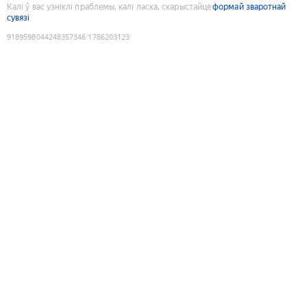
Калі ў вас узніклі праблемы, калі ласка, скарыстайце
формай зваротнай
сувязі
9189598044248357346
:
1786203123