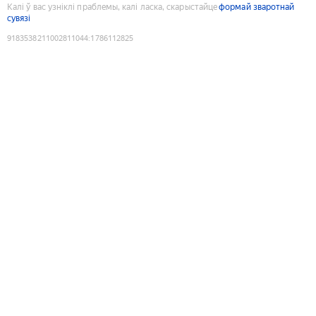
Калі ў вас узніклі праблемы, калі ласка, скарыстайце
формай зваротнай
сувязі
9183538211002811044
:
1786112825