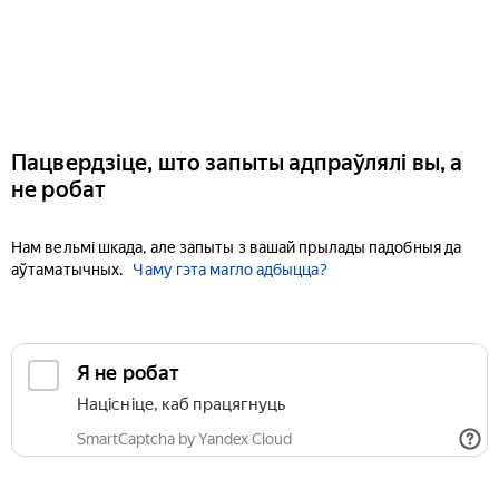
Пацвердзіце, што запыты адпраўлялі вы, а
не робат
Нам вельмі шкада, але запыты з вашай прылады падобныя да
аўтаматычных.
Чаму гэта магло адбыцца?
Я не робат
Націсніце, каб працягнуць
SmartCaptcha by Yandex Cloud