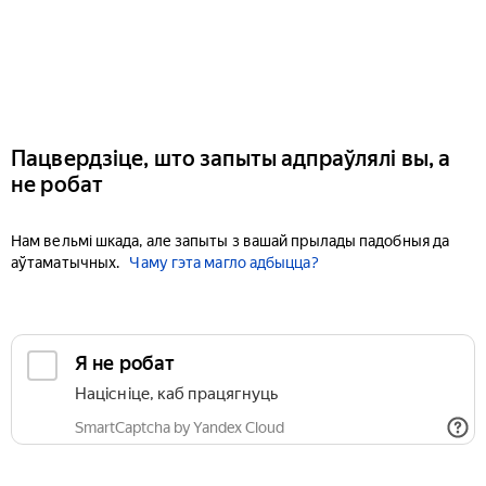
Пацвердзіце, што запыты адпраўлялі вы, а
не робат
Нам вельмі шкада, але запыты з вашай прылады падобныя да
аўтаматычных.
Чаму гэта магло адбыцца?
Я не робат
Націсніце, каб працягнуць
SmartCaptcha by Yandex Cloud