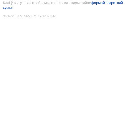
Калі ў вас узніклі праблемы, калі ласка, скарыстайце
формай зваротнай
сувязі
9186720037799655971
:
1786160237