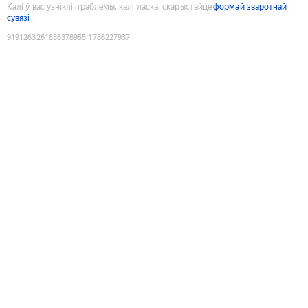
Калі ў вас узніклі праблемы, калі ласка, скарыстайце
формай зваротнай
сувязі
9191263261856378955
:
1786227937