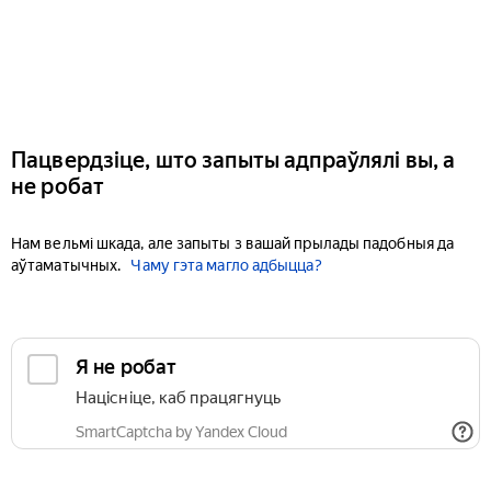
Пацвердзіце, што запыты адпраўлялі вы, а
не робат
Нам вельмі шкада, але запыты з вашай прылады падобныя да
аўтаматычных.
Чаму гэта магло адбыцца?
Я не робат
Націсніце, каб працягнуць
SmartCaptcha by Yandex Cloud