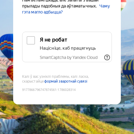
Нам вельмі шкада, але запыты з вашай
прылады падобныя да аўтаматычных.
Чаму
гэта магло адбыцца?
Я не робат
Націсніце, каб працягнуць
SmartCaptcha by Yandex Cloud
Калі ў вас узніклі праблемы, калі ласка,
скарыстайце
формай зваротнай сувязі
9177866796747874561
:
1786028314