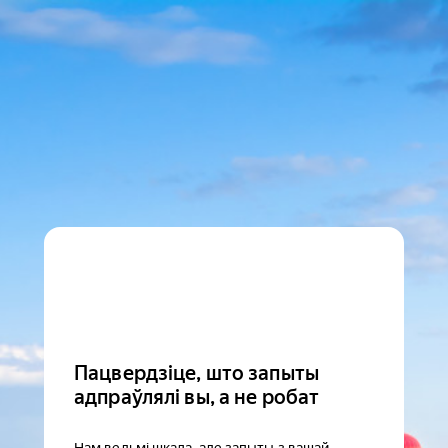
Пацвердзіце, што запыты
адпраўлялі вы, а не робат