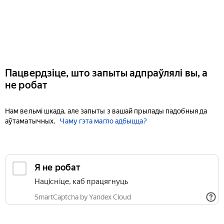
Пацвердзіце, што запыты адпраўлялі вы, а
не робат
Нам вельмі шкада, але запыты з вашай прылады падобныя да
аўтаматычных.
Чаму гэта магло адбыцца?
Я не робат
Націсніце, каб працягнуць
SmartCaptcha by Yandex Cloud