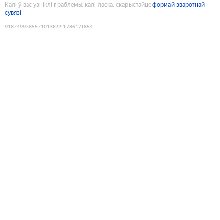
Калі ў вас узніклі праблемы, калі ласка, скарыстайце
формай зваротнай
сувязі
9187499585571013622
:
1786171854