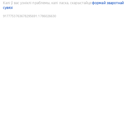
Калі ў вас узніклі праблемы, калі ласка, скарыстайце
формай зваротнай
сувязі
9177753763678295691
:
1786026630