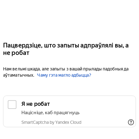
Пацвердзіце, што запыты адпраўлялі вы, а
не робат
Нам вельмі шкада, але запыты з вашай прылады падобныя да
аўтаматычных.
Чаму гэта магло адбыцца?
Я не робат
Націсніце, каб працягнуць
SmartCaptcha by Yandex Cloud