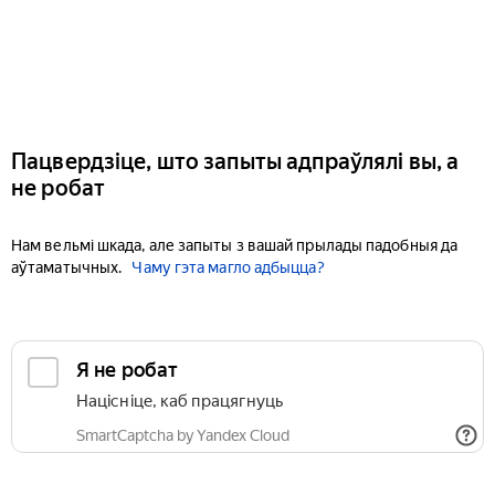
Пацвердзіце, што запыты адпраўлялі вы, а
не робат
Нам вельмі шкада, але запыты з вашай прылады падобныя да
аўтаматычных.
Чаму гэта магло адбыцца?
Я не робат
Націсніце, каб працягнуць
SmartCaptcha by Yandex Cloud