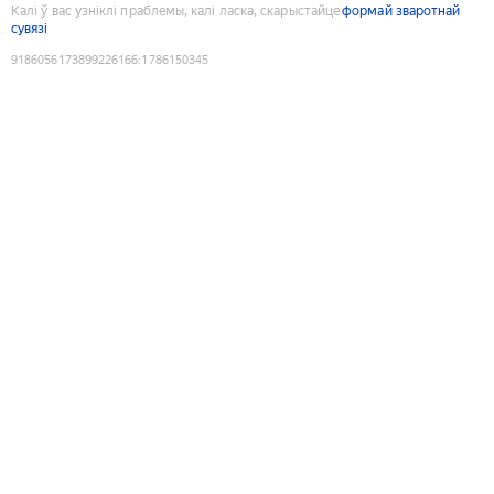
Калі ў вас узніклі праблемы, калі ласка, скарыстайце
формай зваротнай
сувязі
9186056173899226166
:
1786150345