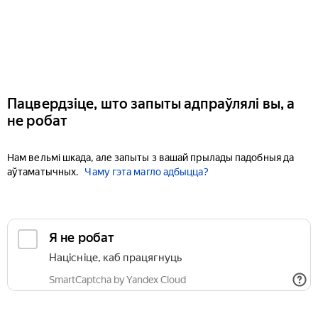
Пацвердзіце, што запыты адпраўлялі вы, а
не робат
Нам вельмі шкада, але запыты з вашай прылады падобныя да
аўтаматычных.
Чаму гэта магло адбыцца?
Я не робат
Націсніце, каб працягнуць
SmartCaptcha by Yandex Cloud