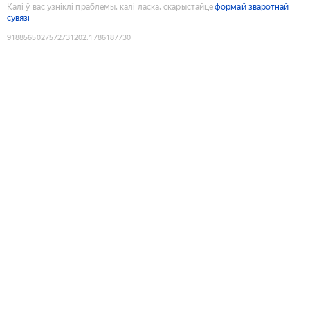
Калі ў вас узніклі праблемы, калі ласка, скарыстайце
формай зваротнай
сувязі
9188565027572731202
:
1786187730