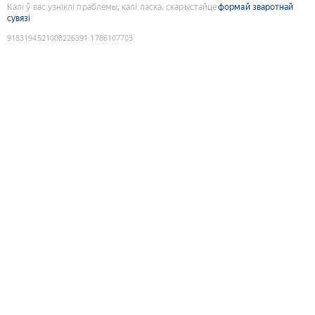
Калі ў вас узніклі праблемы, калі ласка, скарыстайце
формай зваротнай
сувязі
9183194521008226391
:
1786107703