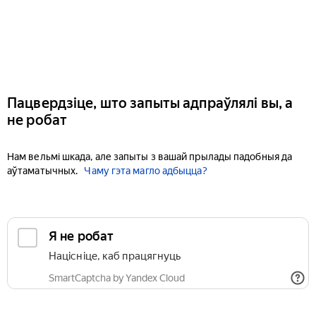
Пацвердзіце, што запыты адпраўлялі вы, а
не робат
Нам вельмі шкада, але запыты з вашай прылады падобныя да
аўтаматычных.
Чаму гэта магло адбыцца?
Я не робат
Націсніце, каб працягнуць
SmartCaptcha by Yandex Cloud