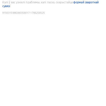
Калі ў вас узніклі праблемы, калі ласка, скарыстайце
формай зваротнай
сувязі
9193315986380358017
:
1786258525