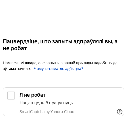
Пацвердзіце, што запыты адпраўлялі вы, а
не робат
Нам вельмі шкада, але запыты з вашай прылады падобныя да
аўтаматычных.
Чаму гэта магло адбыцца?
Я не робат
Націсніце, каб працягнуць
SmartCaptcha by Yandex Cloud