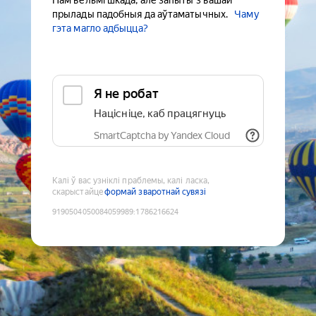
Нам вельмі шкада, але запыты з вашай
прылады падобныя да аўтаматычных.
Чаму
гэта магло адбыцца?
Я не робат
Націсніце, каб працягнуць
SmartCaptcha by Yandex Cloud
Калі ў вас узніклі праблемы, калі ласка,
скарыстайце
формай зваротнай сувязі
9190504050084059989
:
1786216624