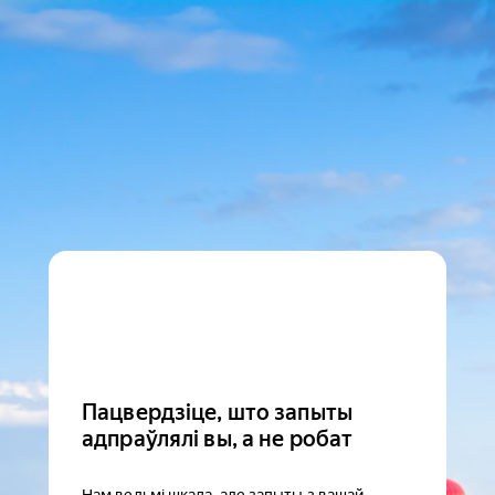
Пацвердзіце, што запыты
адпраўлялі вы, а не робат