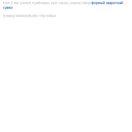
Калі ў вас узніклі праблемы, калі ласка, скарыстайце
формай зваротнай
сувязі
9186692306940596299
:
1786159824