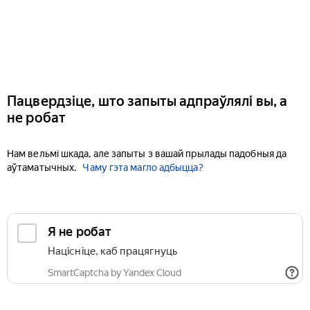
Пацвердзіце, што запыты адпраўлялі вы, а
не робат
Нам вельмі шкада, але запыты з вашай прылады падобныя да
аўтаматычных.
Чаму гэта магло адбыцца?
Я не робат
Націсніце, каб працягнуць
SmartCaptcha by Yandex Cloud