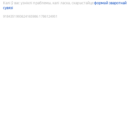
Калі ў вас узніклі праблемы, калі ласка, скарыстайце
формай зваротнай
сувязі
9184351993624165986
:
1786124951