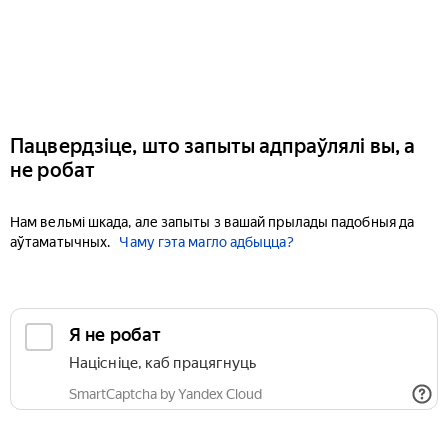
Пацвердзіце, што запыты адпраўлялі вы, а
не робат
Нам вельмі шкада, але запыты з вашай прылады падобныя да
аўтаматычных.
Чаму гэта магло адбыцца?
Я не робат
Націсніце, каб працягнуць
SmartCaptcha by Yandex Cloud