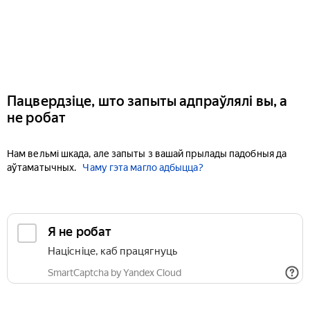
Пацвердзіце, што запыты адпраўлялі вы, а
не робат
Нам вельмі шкада, але запыты з вашай прылады падобныя да
аўтаматычных.
Чаму гэта магло адбыцца?
Я не робат
Націсніце, каб працягнуць
SmartCaptcha by Yandex Cloud