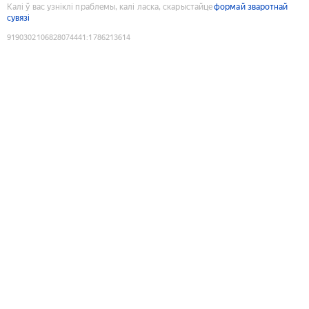
Калі ў вас узніклі праблемы, калі ласка, скарыстайце
формай зваротнай
сувязі
9190302106828074441
:
1786213614