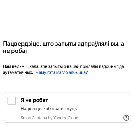
Пацвердзіце, што запыты адпраўлялі вы, а
не робат
Нам вельмі шкада, але запыты з вашай прылады падобныя да
аўтаматычных.
Чаму гэта магло адбыцца?
Я не робат
Націсніце, каб працягнуць
SmartCaptcha by Yandex Cloud