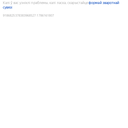
Калі ў вас узніклі праблемы, калі ласка, скарыстайце
формай зваротнай
сувязі
9186825378383968527
:
1786161807