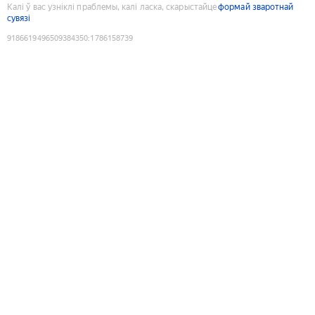
Калі ў вас узніклі праблемы, калі ласка, скарыстайце
формай зваротнай
сувязі
9186619496509384350
:
1786158739