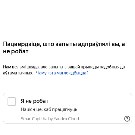
Пацвердзіце, што запыты адпраўлялі вы, а
не робат
Нам вельмі шкада, але запыты з вашай прылады падобныя да
аўтаматычных.
Чаму гэта магло адбыцца?
Я не робат
Націсніце, каб працягнуць
SmartCaptcha by Yandex Cloud