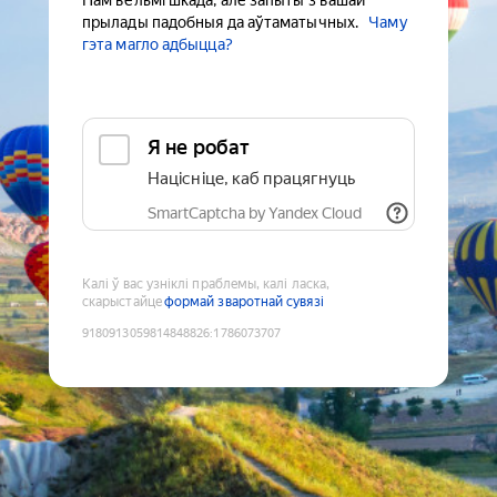
Нам вельмі шкада, але запыты з вашай
прылады падобныя да аўтаматычных.
Чаму
гэта магло адбыцца?
Я не робат
Націсніце, каб працягнуць
SmartCaptcha by Yandex Cloud
Калі ў вас узніклі праблемы, калі ласка,
скарыстайце
формай зваротнай сувязі
9180913059814848826
:
1786073707