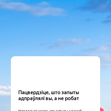
Пацвердзіце, што запыты
адпраўлялі вы, а не робат