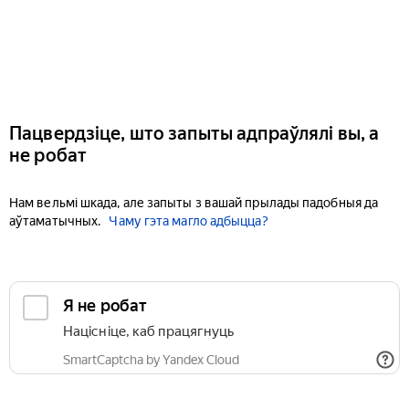
Пацвердзіце, што запыты адпраўлялі вы, а
не робат
Нам вельмі шкада, але запыты з вашай прылады падобныя да
аўтаматычных.
Чаму гэта магло адбыцца?
Я не робат
Націсніце, каб працягнуць
SmartCaptcha by Yandex Cloud