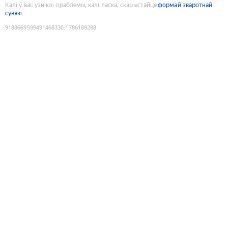
Калі ў вас узніклі праблемы, калі ласка, скарыстайце
формай зваротнай
сувязі
9188669599491468330
:
1786189288