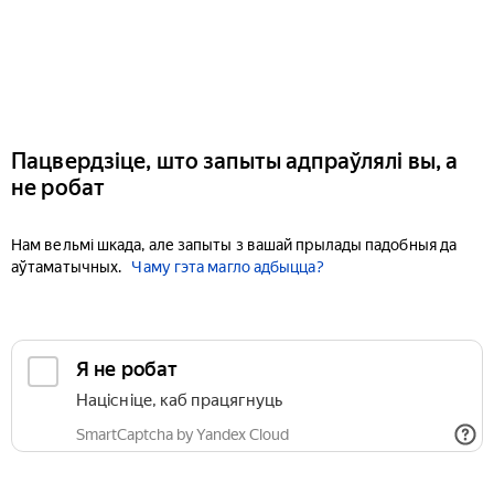
Пацвердзіце, што запыты адпраўлялі вы, а
не робат
Нам вельмі шкада, але запыты з вашай прылады падобныя да
аўтаматычных.
Чаму гэта магло адбыцца?
Я не робат
Націсніце, каб працягнуць
SmartCaptcha by Yandex Cloud