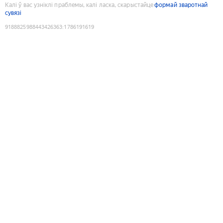
Калі ў вас узніклі праблемы, калі ласка, скарыстайце
формай зваротнай
сувязі
9188825988443426363
:
1786191619