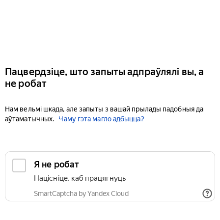
Пацвердзіце, што запыты адпраўлялі вы, а
не робат
Нам вельмі шкада, але запыты з вашай прылады падобныя да
аўтаматычных.
Чаму гэта магло адбыцца?
Я не робат
Націсніце, каб працягнуць
SmartCaptcha by Yandex Cloud