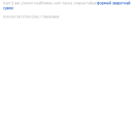
Калі ў вас узніклі праблемы, калі ласка, скарыстайце
формай зваротнай
сувязі
9181581587379312392
:
1786083669