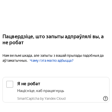
Пацвердзіце, што запыты адпраўлялі вы, а
не робат
Нам вельмі шкада, але запыты з вашай прылады падобныя да
аўтаматычных.
Чаму гэта магло адбыцца?
Я не робат
Націсніце, каб працягнуць
SmartCaptcha by Yandex Cloud