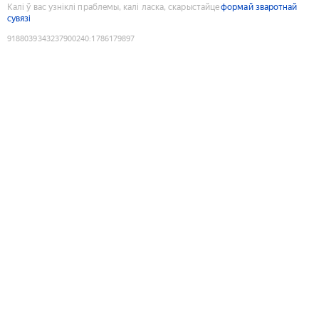
Калі ў вас узніклі праблемы, калі ласка, скарыстайце
формай зваротнай
сувязі
9188039343237900240
:
1786179897