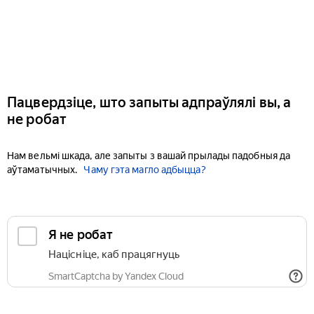
Пацвердзіце, што запыты адпраўлялі вы, а
не робат
Нам вельмі шкада, але запыты з вашай прылады падобныя да
аўтаматычных.
Чаму гэта магло адбыцца?
Я не робат
Націсніце, каб працягнуць
SmartCaptcha by Yandex Cloud