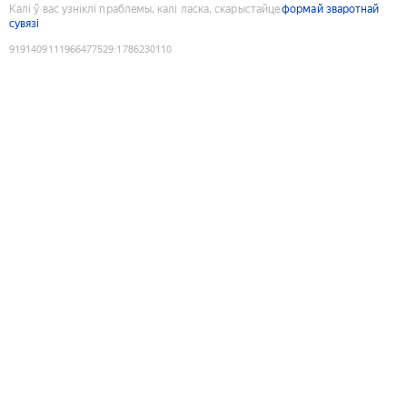
Калі ў вас узніклі праблемы, калі ласка, скарыстайце
формай зваротнай
сувязі
9191409111966477529
:
1786230110