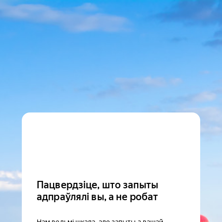
Пацвердзіце, што запыты
адпраўлялі вы, а не робат