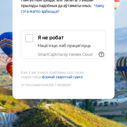
Нам вельмі шкада, але запыты з вашай
прылады падобныя да аўтаматычных.
Чаму
гэта магло адбыцца?
Я не робат
Націсніце, каб працягнуць
SmartCaptcha by Yandex Cloud
Калі ў вас узніклі праблемы, калі ласка,
скарыстайце
формай зваротнай сувязі
9175032564674245308
:
1785986081