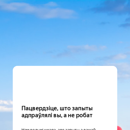
Пацвердзіце, што запыты
адпраўлялі вы, а не робат