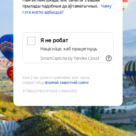
Нам вельмі шкада, але запыты з вашай
прылады падобныя да аўтаматычных.
Чаму
гэта магло адбыцца?
Я не робат
Націсніце, каб працягнуць
SmartCaptcha by Yandex Cloud
Калі ў вас узніклі праблемы, калі ласка,
скарыстайце
формай зваротнай сувязі
9178822274031976558
:
1786042552