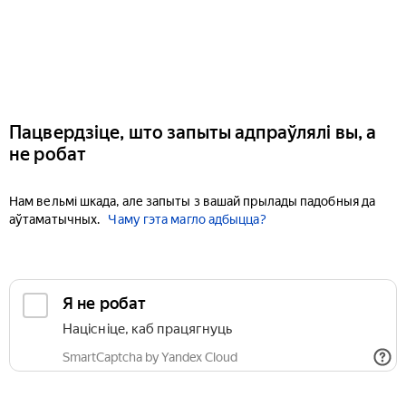
Пацвердзіце, што запыты адпраўлялі вы, а
не робат
Нам вельмі шкада, але запыты з вашай прылады падобныя да
аўтаматычных.
Чаму гэта магло адбыцца?
Я не робат
Націсніце, каб працягнуць
SmartCaptcha by Yandex Cloud