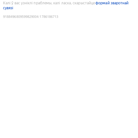
Калі ў вас узніклі праблемы, калі ласка, скарыстайце
формай зваротнай
сувязі
9188496809599829004
:
1786186713